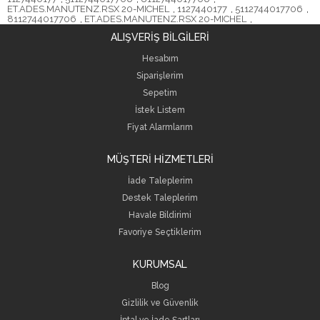
ET.ADES.MANUTENZ.RSX 20-MICHEL
,
1127440177
,
5112744017706
,
8112744017706
,
ET.ADES.MANUTENZ.RSX 20-MICHEL
,
ALIŞVERİŞ BİLGİLERİ
Hesabım
Siparişlerim
Sepetim
İstek Listem
Fiyat Alarmlarım
MÜŞTERİ HİZMETLERİ
İade Taleplerim
Destek Taleplerim
Havale Bildirimi
Favoriye Seçtiklerim
KURUMSAL
Blog
Gizlilik ve Güvenlik