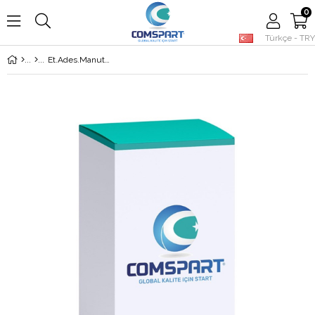
0
Türkçe - TRY
Üye Girişi
Üye Ol
Et.Ades.Manutenz.Rsx 20-Michel 1127440177