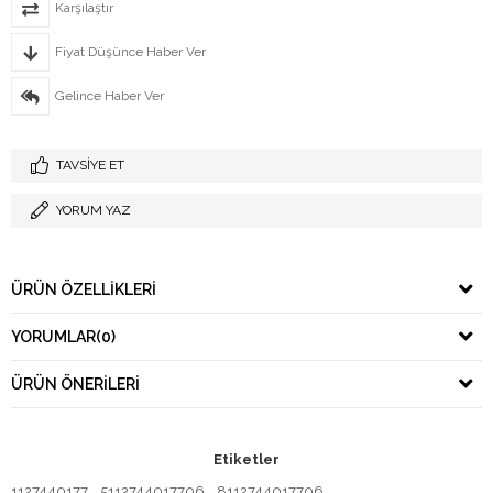
Karşılaştır
Fiyat Düşünce Haber Ver
Gelince Haber Ver
TAVSIYE ET
YORUM YAZ
ÜRÜN ÖZELLIKLERI
YORUMLAR
(0)
ÜRÜN ÖNERILERI
Etiketler
1127440177
,
5112744017706
,
8112744017706
,