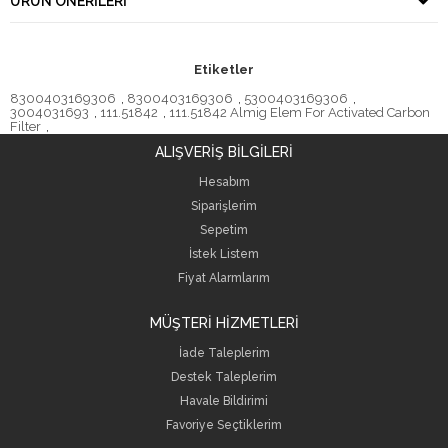
ÜRÜN ÖNERILERI
Etiketler
8300403169306
,
8300403169306
,
5300403169306
,
3004031693
,
111.51842
,
111.51842 Almig Elem For Activated Carbon
Filter
,
ALIŞVERİŞ BİLGİLERİ
Hesabım
Siparişlerim
Sepetim
İstek Listem
Fiyat Alarmlarım
MÜŞTERİ HİZMETLERİ
İade Taleplerim
Destek Taleplerim
Havale Bildirimi
Favoriye Seçtiklerim